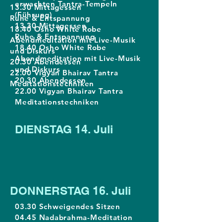
erwachten Tantra-Tempeln
13.30 Mittagessen
(Führung)
Ruhe & Entspannung
13.30 Mittagessen
18.40 Osho White Robe
Ruhe & Entspannung
Abendmeditation mit Live-Musik
18.40 Osho White Robe
und Diskurs
Abendmeditation mit Live-Musik
20.30 Abendessen
und Diskurs
22.00 Vigyan Bhairav Tantra
20.30 Abendessen
Meditationstechniken
22.00 Vigyan Bhairav Tantra
Meditationstechniken
DIENSTAG 14. Juli
DONNERSTAG 16. Juli
03.30 Schweigendes Sitzen
04.45 Nadabrahma-Meditation